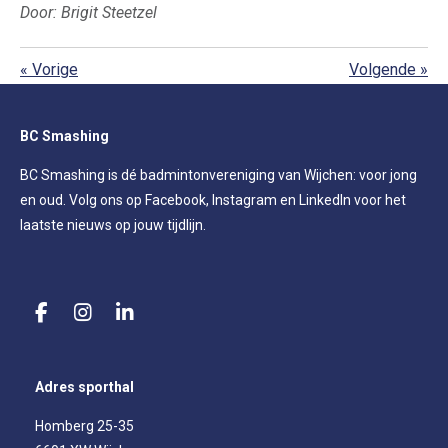
Door: Brigit Steetzel
«
Vorige
Volgende
»
BC Smashing
BC Smashing is dé badmintonvereniging van Wijchen: voor jong
en oud. Volg ons op Facebook, Instagram en LinkedIn voor het
laatste nieuws op jouw tijdlijn.
F
I
L
a
n
i
c
s
n
e
t
k
Adres sporthal
b
a
e
o
g
d
Homberg 25-35
o
r
I