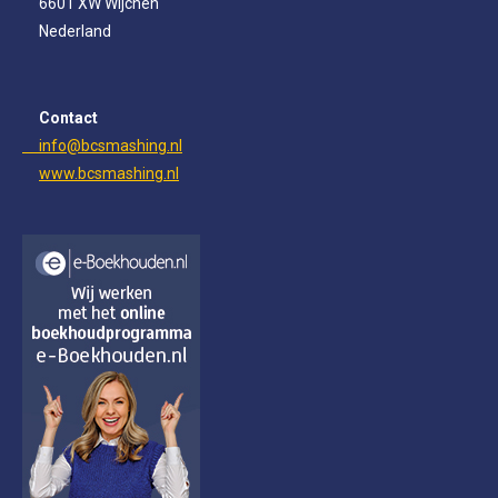
6601 XW Wijchen
k
a
n
m
Nederland
Contact
info@bcsmashing.nl
www.bcsmashing.nl