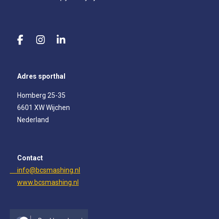
F
I
L
a
n
i
c
s
n
e
t
k
Adres sporthal
b
a
e
o
g
d
Homberg 25-35
o
r
I
6601 XW Wijchen
k
a
n
m
Nederland
Contact
info@bcsmashing.nl
www.bcsmashing.nl