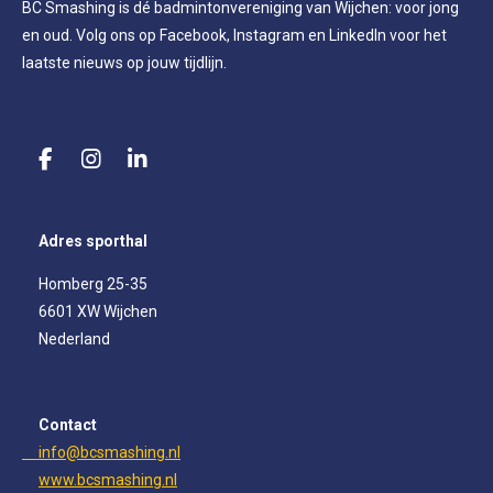
BC Smashing is dé badmintonvereniging van Wijchen: voor jong
en oud. Volg ons op Facebook, Instagram en LinkedIn voor het
laatste nieuws op jouw tijdlijn.
F
I
L
a
n
i
c
s
n
e
t
k
Adres sporthal
b
a
e
o
g
d
Homberg 25-35
o
r
I
6601 XW Wijchen
k
a
n
m
Nederland
Contact
info@bcsmashing.nl
www.bcsmashing.nl