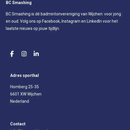
BC Smashing
BC Smashing is dé badmintonvereniging van Wijchen: voor jong
en oud. Volg ons op Facebook, Instagram en LinkedIn voor het
laatste nieuws op jouw tijdlijn.
F
I
L
a
n
i
c
s
n
e
t
k
Adres sporthal
b
a
e
o
g
d
Homberg 25-35
o
r
I
6601 XW Wijchen
k
a
n
m
Nederland
Contact