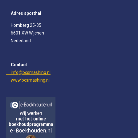
c
s
n
e
t
k
Adres sporthal
b
a
e
o
g
d
Homberg 25-35
o
r
I
6601 XW Wijchen
k
a
n
m
Nederland
Contact
info@bcsmashing.nl
www.bcsmashing.nl