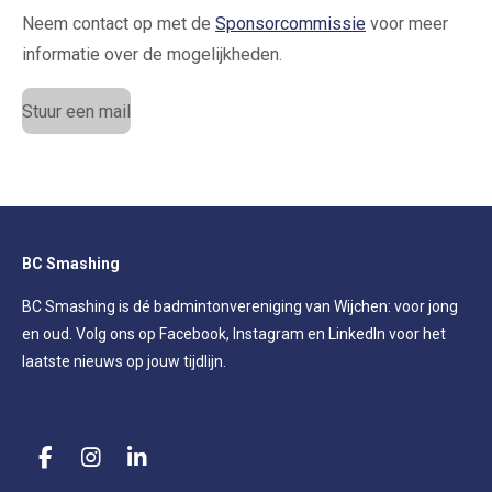
Neem contact op met de
Sponsorcommissie
voor meer
informatie over de mogelijkheden.
Stuur een mail
BC Smashing
BC Smashing is dé badmintonvereniging van Wijchen: voor jong
en oud. Volg ons op Facebook, Instagram en LinkedIn voor het
laatste nieuws op jouw tijdlijn.
F
I
L
a
n
i