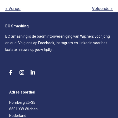
«
Vorige
Volgende
»
BC Smashing
BC Smashing is dé badmintonvereniging van Wijchen: voor jong
en oud. Volg ons op Facebook, Instagram en LinkedIn voor het
laatste nieuws op jouw tijdlijn.
F
I
L
a
n
i
c
s
n
e
t
k
Adres sporthal
b
a
e
o
g
d
Homberg 25-35
o
r
I
6601 XW Wijchen
k
a
n
m
Nederland