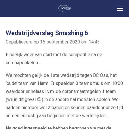
Ga
direct
naar
de
Wedstrijdverslag Smashing 6
hoofdinhoud
Gepubliceerd op 16 september 2020 om 14:43
Eindelijk weer van start met de competitie na de
coronaperikelen…
We mochten gelijk de 1ste wedstrijd tegen BC Oss, het
‘oude’ team van Harm. Er speelden 3 teams thuis om 10:00
waardoor er helaas i.v.m. de coronamaatregelen 1 team
(wij in dit geval 😉) in de andere hal moesten spelen. We
hadden hierdoor wel 2 banen en konden daardoor onze tijd
nemen en rustig aan beginnen met de wedstrijden.
Na goed ingespeeld te hebben begonnen we met de