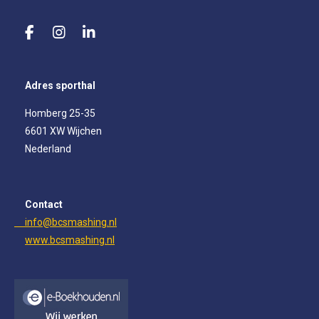
F
I
L
a
n
i
c
s
n
e
t
k
Adres sporthal
b
a
e
o
g
d
Homberg 25-35
o
r
I
6601 XW Wijchen
k
a
n
m
Nederland
Contact
info@bcsmashing.nl
www.bcsmashing.nl