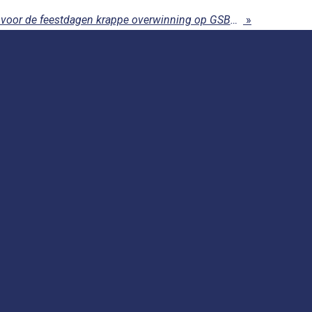
2dA Smashing pakt net voor de feestdagen krappe overwinning op GSBC AMOR
»