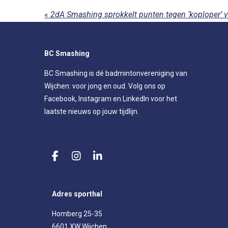
«
BC Smashing
BC Smashing is dé badmintonvereniging van
Wijchen: voor jong en oud. Volg ons op
Facebook, Instagram en LinkedIn voor het
laatste nieuws op jouw tijdlijn.
F
I
L
a
n
i
c
s
n
e
t
k
Adres sporthal
b
a
e
o
g
d
Homberg 25-35
o
r
I
6601 XW Wijchen
k
a
n