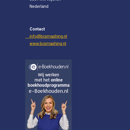
m
Nederland
Contact
info@bcsmashing.nl
www.bcsmashing.nl