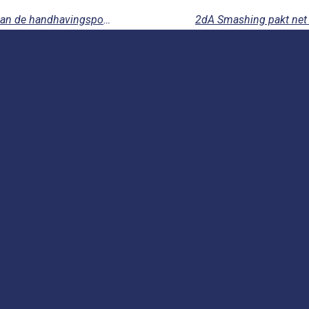
2dA Smashing sprokkelt punten tegen ‘koploper’ van de handhavingspoule