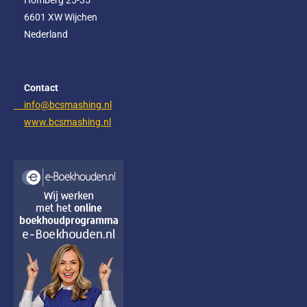
Homberg 25-35
o
r
I
6601 XW Wijchen
k
a
n
m
Nederland
Contact
info@bcsmashing.nl
www.bcsmashing.nl