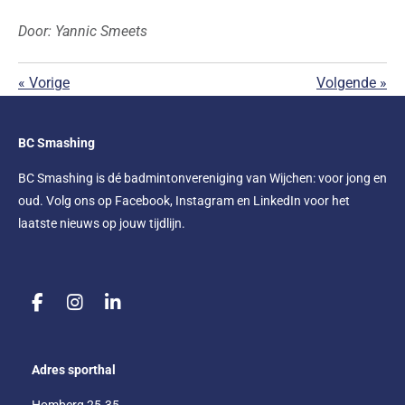
Door: Yannic Smeets
«
Vorige
Volgende
»
BC Smashing
BC Smashing is dé badmintonvereniging van Wijchen: voor jong en
oud. Volg ons op Facebook, Instagram en LinkedIn voor het
laatste nieuws op jouw tijdlijn.
F
I
L
a
n
i
c
s
n
e
t
k
Adres sporthal
b
a
e
o
g
d