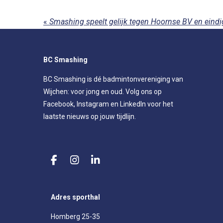
«
BC Smashing
BC Smashing is dé badmintonvereniging van
Wijchen: voor jong en oud. Volg ons op
Facebook, Instagram en LinkedIn voor het
laatste nieuws op jouw tijdlijn.
F
I
L
a
n
i
c
s
n
e
t
k
Adres sporthal
b
a
e
o
g
d
Homberg 25-35
o
r
I