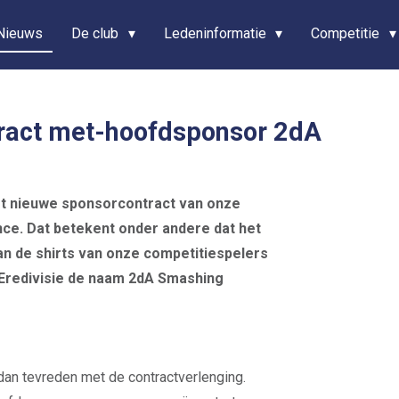
Nieuws
De club
Ledeninformatie
Competitie
ract met-hoofdsponsor 2dA
et nieuwe sponsorcontract van onze
nce. Dat betekent onder andere dat het
an de shirts van onze competitiespelers
e Eredivisie de naam 2dA Smashing
dan tevreden met de contractverlenging.