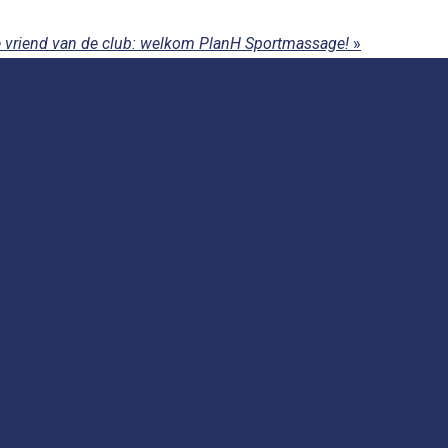
 vriend van de club: welkom PlanH Sportmassage!
»