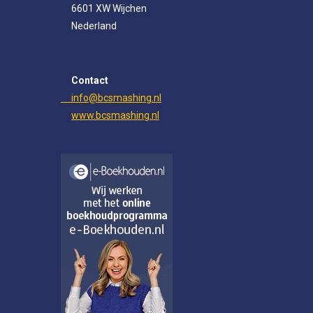
6601 XW Wijchen
k
a
n
m
Nederland
Contact
info@bcsmashing.nl
www.bcsmashing.nl