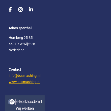
F
I
L
a
n
i
c
s
n
e
t
k
Adres sporthal
b
a
e
o
g
d
Homberg 25-35
o
r
I
6601 XW Wijchen
k
a
n
m
Nederland
Contact
info@bcsmashing.nl
www.bcsmashing.nl