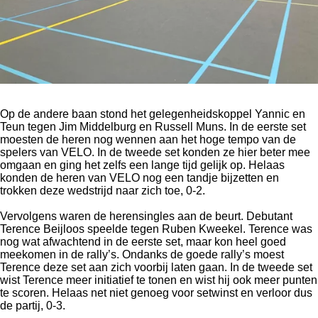
Op de andere baan stond het gelegenheidskoppel Yannic en
Teun tegen Jim Middelburg en Russell Muns. In de eerste set
moesten de heren nog wennen aan het hoge tempo van de
spelers van VELO. In de tweede set konden ze hier beter mee
omgaan en ging het zelfs een lange tijd gelijk op. Helaas
konden de heren van VELO nog een tandje bijzetten en
trokken deze wedstrijd naar zich toe, 0-2.
Vervolgens waren de herensingles aan de beurt. Debutant
Terence Beijloos speelde tegen Ruben Kweekel. Terence was
nog wat afwachtend in de eerste set, maar kon heel goed
meekomen in de rally’s. Ondanks de goede rally’s moest
Terence deze set aan zich voorbij laten gaan. In de tweede set
wist Terence meer initiatief te tonen en wist hij ook meer punten
te scoren. Helaas net niet genoeg voor setwinst en verloor dus
de partij, 0-3.