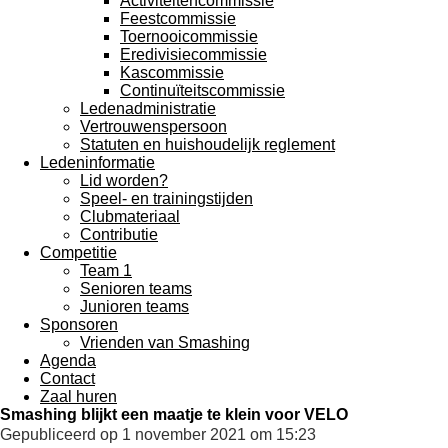
Activiteitencommissie
Feestcommissie
Toernooicommissie
Eredivisiecommissie
Kascommissie
Continuïteitscommissie
Ledenadministratie
Vertrouwenspersoon
Statuten en huishoudelijk reglement
Ledeninformatie
Lid worden?
Speel- en trainingstijden
Clubmateriaal
Contributie
Competitie
Team 1
Senioren teams
Junioren teams
Sponsoren
Vrienden van Smashing
Agenda
Contact
Zaal huren
Smashing blijkt een maatje te klein voor VELO
Gepubliceerd op 1 november 2021 om 15:23