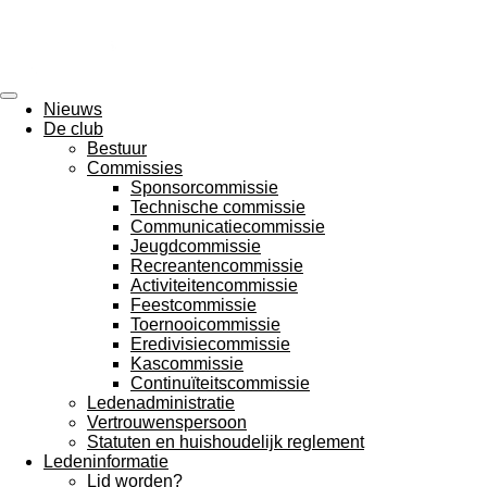
Ga
direct
naar
de
hoofdinhoud
Nieuws
De club
Bestuur
Commissies
Sponsorcommissie
Technische commissie
Communicatiecommissie
Jeugdcommissie
Recreantencommissie
Activiteitencommissie
Feestcommissie
Toernooicommissie
Eredivisiecommissie
Kascommissie
Continuïteitscommissie
Ledenadministratie
Vertrouwenspersoon
Statuten en huishoudelijk reglement
Ledeninformatie
Lid worden?