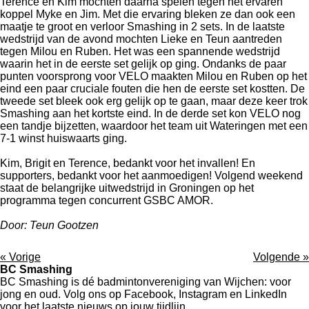
Terence en Kim mochten daarna spelen tegen het ervaren
koppel Myke en Jim. Met die ervaring bleken ze dan ook een
maatje te groot en verloor Smashing in 2 sets. In de laatste
wedstrijd van de avond mochten Lieke en Teun aantreden
tegen Milou en Ruben. Het was een spannende wedstrijd
waarin het in de eerste set gelijk op ging. Ondanks de paar
punten voorsprong voor VELO maakten Milou en Ruben op het
eind een paar cruciale fouten die hen de eerste set kostten. De
tweede set bleek ook erg gelijk op te gaan, maar deze keer trok
Smashing aan het kortste eind. In de derde set kon VELO nog
een tandje bijzetten, waardoor het team uit Wateringen met een
7-1 winst huiswaarts ging.
Kim, Brigit en Terence, bedankt voor het invallen! En
supporters, bedankt voor het aanmoedigen! Volgend weekend
staat de belangrijke uitwedstrijd in Groningen op het
programma tegen concurrent GSBC AMOR.
Door: Teun Gootzen
«
Vorige
Volgende
»
BC Smashing
BC Smashing is dé badmintonvereniging van Wijchen: voor
jong en oud. Volg ons op Facebook, Instagram en LinkedIn
voor het laatste nieuws op jouw tijdlijn.