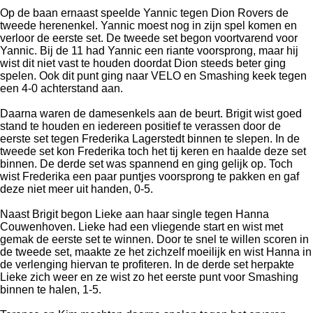
Op de baan ernaast speelde Yannic tegen Dion Rovers de
tweede herenenkel. Yannic moest nog in zijn spel komen en
verloor de eerste set. De tweede set begon voortvarend voor
Yannic. Bij de 11 had Yannic een riante voorsprong, maar hij
wist dit niet vast te houden doordat Dion steeds beter ging
spelen. Ook dit punt ging naar VELO en Smashing keek tegen
een 4-0 achterstand aan.
Daarna waren de damesenkels aan de beurt. Brigit wist goed
stand te houden en iedereen positief te verassen door de
eerste set tegen Frederika Lagerstedt binnen te slepen. In de
tweede set kon Frederika toch het tij keren en haalde deze set
binnen. De derde set was spannend en ging gelijk op. Toch
wist Frederika een paar puntjes voorsprong te pakken en gaf
deze niet meer uit handen, 0-5.
Naast Brigit begon Lieke aan haar single tegen Hanna
Couwenhoven. Lieke had een vliegende start en wist met
gemak de eerste set te winnen. Door te snel te willen scoren in
de tweede set, maakte ze het zichzelf moeilijk en wist Hanna in
de verlenging hiervan te profiteren. In de derde set herpakte
Lieke zich weer en ze wist zo het eerste punt voor Smashing
binnen te halen, 1-5.