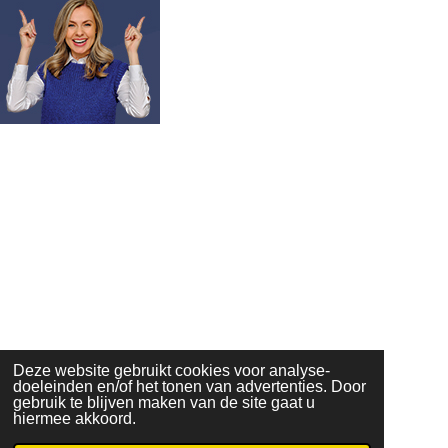
Deze website gebruikt cookies voor analyse-
doeleinden en/of het tonen van advertenties. Door
gebruik te blijven maken van de site gaat u
hiermee akkoord.