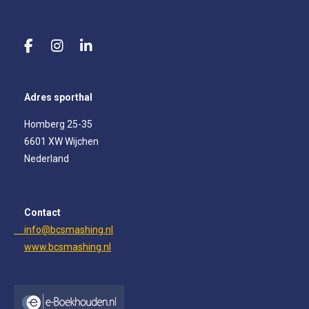
F
I
L
a
n
i
c
s
n
e
t
k
Adres sporthal
b
a
e
o
g
d
Homberg 25-35
o
r
I
6601 XW Wijchen
k
a
n
m
Nederland
Contact
info@bcsmashing.nl
www.bcsmashing.nl