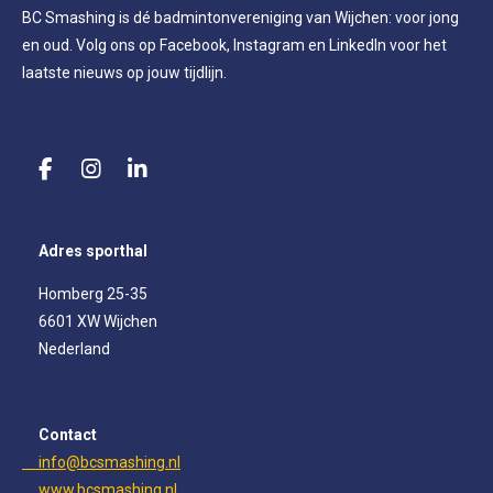
BC Smashing is dé badmintonvereniging van Wijchen: voor jong
en oud. Volg ons op Facebook, Instagram en LinkedIn voor het
laatste nieuws op jouw tijdlijn.
F
I
L
a
n
i
c
s
n
e
t
k
Adres sporthal
b
a
e
o
g
d
Homberg 25-35
o
r
I
6601 XW Wijchen
k
a
n
m
Nederland
Contact
info@bcsmashing.nl
www.bcsmashing.nl