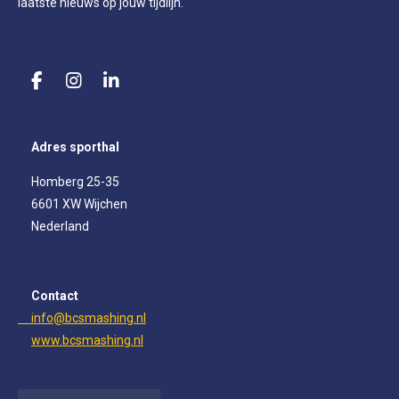
laatste nieuws op jouw tijdlijn.
F
I
L
a
n
i
c
s
n
e
t
k
Adres sporthal
b
a
e
o
g
d
Homberg 25-35
o
r
I
6601 XW Wijchen
k
a
n
m
Nederland
Contact
info@bcsmashing.nl
www.bcsmashing.nl