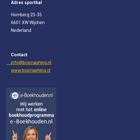
Adres sporthal
b
a
e
o
g
d
Homberg 25-35
o
r
I
6601 XW Wijchen
k
a
n
m
Nederland
Contact
info@bcsmashing.nl
www.bcsmashing.nl