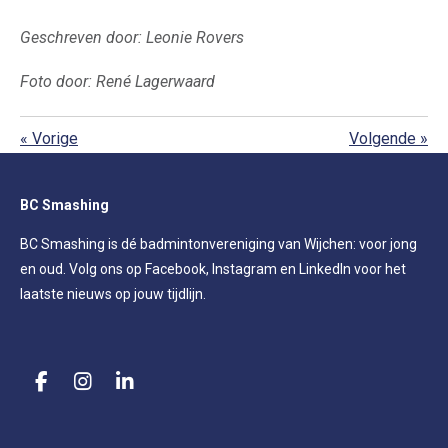
Geschreven door: Leonie Rovers
Foto door: René Lagerwaard
«
Vorige
Volgende
»
BC Smashing
BC Smashing is dé badmintonvereniging van Wijchen: voor jong
en oud. Volg ons op Facebook, Instagram en LinkedIn voor het
laatste nieuws op jouw tijdlijn.
F
I
L
a
n
i
c
s
n
e
t
k