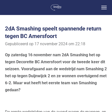
Ga
direct
naar
de
2dA Smashing speelt spannende return
hoofdinhoud
tegen BC Amersfoort
Gepubliceerd op 17 november 2024 om 22:18
Op zaterdag 16 november nam 2dA Smashing het op
tegen Decorette BC Amersfoort voor de tweede keer dit
seizoen. Voorafgaand aan de wedstrijd nam Smashing 2
het op tegen Duijnwijck 2 en ze wonnen overtuigend met
6-2. Maar wat heeft het eerste team van Smashing
gedaan?
De eerste wedstrijden van de avond waren de mannen- en