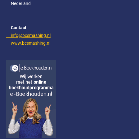
m
Nederland
Contact
info@bcsmashing.nl
www.bcsmashing.nl