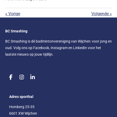
«
Vorige
Volgende
»
BC Smashing
BC Smashing is dé badmintonvereniging van Wijchen: voor jong en
oud. Volg ons op Facebook, Instagram en LinkedIn voor het
laatste nieuws op jouw tijdlijn.
F
I
L
a
n
i
c
s
n
e
t
k
Adres sporthal
b
a
e
o
g
d
Homberg 25-35
o
r
I
6601 XW Wijchen
k
a
n