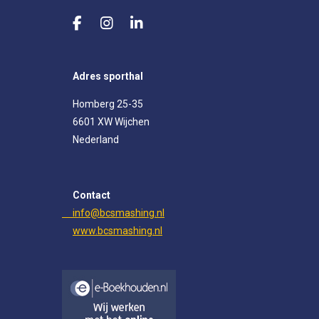
F
I
L
a
n
i
c
s
n
e
t
k
Adres sporthal
b
a
e
o
g
d
Homberg 25-35
o
r
I
6601 XW Wijchen
k
a
n
m
Nederland
Contact
info@bcsmashing.nl
www.bcsmashing.nl