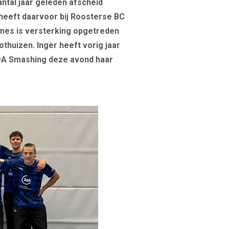
antal jaar geleden afscheid
heeft daarvoor bij Roosterse BC
dames is versterking opgetreden
othuizen. Inger heeft vorig jaar
 2DA Smashing deze avond haar