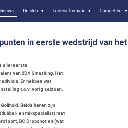
Nieuws
De club
Ledeninformatie
Competitie
unten in eerste wedstrijd van het
e allereerste
pelers van 2DA Smashing. Het
redivisie. Er hebben wat
telling t.o.v. vorig seizoen.
Golinski. Beide heren zijn
(dubbel- en mixspecialist) met
mersfoort, BC Dropshot en (wat