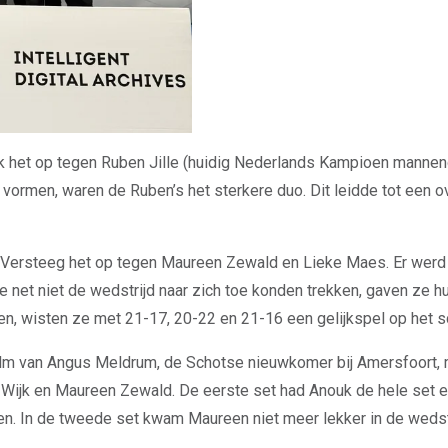
 het op tegen Ruben Jille (huidig Nederlands Kampioen mannen
ormen, waren de Ruben’s het sterkere duo. Dit leidde tot een 
ersteeg het op tegen Maureen Zewald en Lieke Maes. Er werd a
et niet de wedstrijd naar zich toe konden trekken, gaven ze hu
en, wisten ze met 21-17, 20-22 en 21-16 een gelijkspel op het s
m van Angus Meldrum, de Schotse nieuwkomer bij Amersfoort, met
 Wijk en Maureen Zewald. De eerste set had Anouk de hele set 
veren. In de tweede set kwam Maureen niet meer lekker in de wed