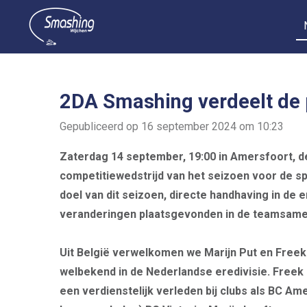
Ga
direct
naar
de
hoofdinhoud
2DA Smashing verdeelt de p
Gepubliceerd op 16 september 2024 om 10:23
Zaterdag 14 september, 19:00 in Amersfoort, d
competitiewedstrijd van het seizoen voor de s
doel van dit seizoen, directe handhaving in de e
veranderingen plaatsgevonden in de teamsamens
Uit België verwelkomen we Marijn Put en Freek 
welbekend in de Nederlandse eredivisie. Freek 
een verdienstelijk verleden bij clubs als BC A